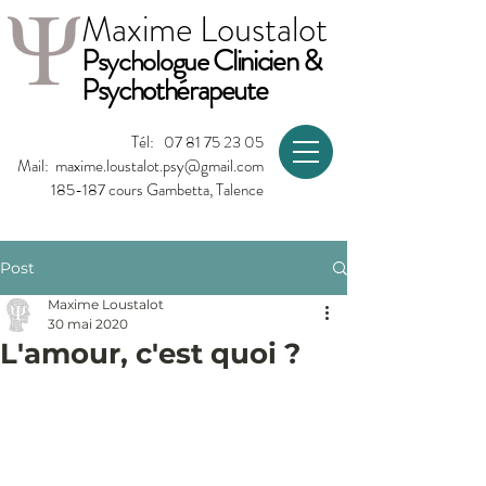
Maxime Loustalot
P
Clinicien &
sychologue
Psychothérapeute
Tél:
07 81 75 23 05
Mail:
maxime.loustalot.psy@gmail.com
185-187 cours Gambetta, Talence
Post
Maxime Loustalot
30 mai 2020
L'amour, c'est quoi ?