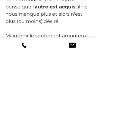
pense que l'
autre est acquis
, il ne 
nous manque plus et alors n'est 
plus (ou moins) désiré. 
Maintenir le sentiment amoureux 
dans une relation est ainsi une 
sorte de 
bricolage 
qui amène à 
trouver des solutions
 pour ne 
jamais être ni dans le
 trop 
d'
insatisfaction
, ni dans la 
satiété 
totale
. Seul un couple qui 
réinvente son manque 
parvient à 
conserver l'Amour ! 
Maxime Loustalot - Psychologue 
clinicien et psychothérapeute