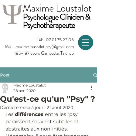
Maxime Loustalot
P
Clinicien &
sychologue
Psychothérapeute
Tél:
07 81 75 23 05
Mail:
maxime.loustalot.psy@gmail.com
185-187 cours Gambetta, Talence
Post
Maxime Loustalot
28 avr. 2020
Qu'est-ce qu'un "Psy" ?
Dernière mise à jour :
21 août 2020
Les 
différences 
entre les "psy" 
paraissent souvent subtiles et 
abstraites aux non-initiés. 