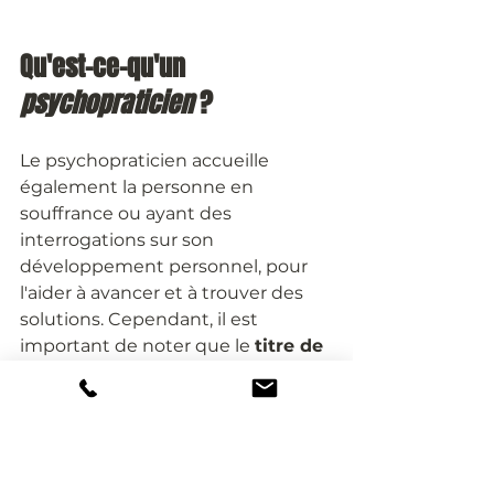
Qu'est-ce-qu'un 
psychopraticien 
?
Le psychopraticien accueille 
également la personne en 
souffrance ou ayant des 
interrogations sur son 
développement personnel, pour 
l'aider à avancer et à trouver des 
solutions. Cependant, il est 
important de noter que le 
titre de 
"psychopraticien" n'est pas 
reconnu
. De ce fait, 
il n'est ni 
protégé, ni contrôlé
. 
Il existe des formations de 
psychopraticien apportant des 