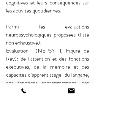
cognitives et leurs conséquences sur
les activités quotidiennes.
Parmi les évaluations
neuropsychologiques proposées (liste
non exhaustive):
Évaluation (NEPSY II, Figure de
Rey): de l'attention et des fonctions
exécutives, de la mémoire et des
capacités d’apprentissage, du langage,
des fonctions sensorimotrices, des
traitements visuospatiaux, de la
perception sociale.
Pour
davantage d'informations
ou pour
prendre rendez-vous
, vous pouvez
cliquer ici